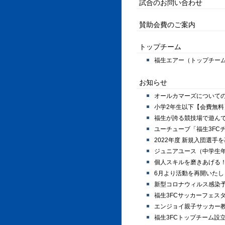
試合のお問い合わせ
賛助会費のご案内
トップチーム
福生エアー（トップチー
お知らせ
オールカマーズについて
小学2年生以下【会費無
福生が誇る競技場で遊んで
ユーチューブ「福生3FC
2022年度 新規入団選手
ジュニアユース（中学生
個人スキルを磨きあげる
6月より活動を再開いたし
新型コロナウィルス感染
福生3FCサッカーフェスタ
エンジョイ親子サッカー
福生3FCトップチーム設