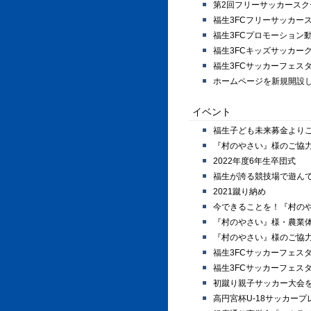
第2回フリーサッカース
福生3FCフリーサッカー
福生3FCプロモーション
福生3FCキッズサッカー
福生3FCサッカーフェス
ホームページを新規開設
イベント
福生子ども未来募金より
『村のやさい』様のご協
2022年度6年生卒団式
福生が誇る競技場で遊んで
2021蹴り納め
今できることを！『村の
『村のやさい』様・農業
『村のやさい』様のご協
福生3FCサッカーフェスタ
福生3FCサッカーフェスタ
初蹴り親子サッカー大会
高円宮杯U-18サッカー