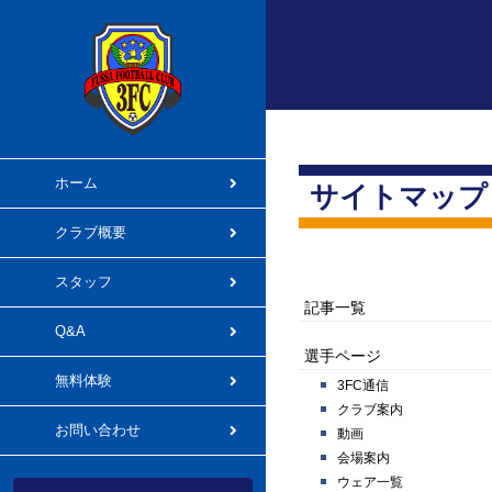
ホーム
サイトマップ
クラブ概要
スタッフ
記事一覧
Q&A
選手ページ
無料体験
3FC通信
クラブ案内
お問い合わせ
動画
会場案内
ウェア一覧