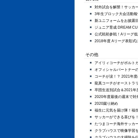
対外試合を解禁！サッカ
3年生ブロック大会活動報
新ユニフォームをお披露
ジュニア育成 DREAM CU
公式戦初参戦！Aリーグ低
2018年度 Aリーグ表彰
その他
アイリィコーチがポルト
オフィシャルパートナー
コーチが涙！？ 2021年
龍真コーチがオーストラリ
卒団生送別試合＆2021
2020年度最後の週末で
2020蹴り納め
福生に元気を届け隊！福
サッカーができる喜びを
たつまコーチ海外サッカ
クラブハウスで映像学習
クラブハウスの大掃除を