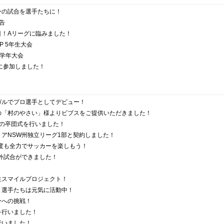
ーの試合を選手たちに！
告
目！Aリーグに臨みました！
P 5年生大会
学年大会
式に参加しました！
ガルでプロ選手としてデビュー！
の「村のやさい」様よりビブスをご提供いただきました！
度の卒団式を行いました！
アNSW州独立リーグ1部と契約しました！
年度も全力でサッカーを楽しもう！
対外試合ができました！
生スマイルプロジェクト！
！選手たちは元気に活動中！
ーへの挑戦！
を行いました！
行いました！