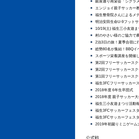
銀座通り商栄会「シクラ
エンジョイ親子サッカー
福生整骨院さんによるメ
明治安田生命U-9フット
10/19(土) 福生三小友
村のやさい様のご協力で
2泊3日の旅！夏季合宿に
総勢80名が集結！BBQ
スポーツ栄養講座を開催
第2回フリーサッカースク
第2回フリーサッカース
第1回フリーサッカースク
福生3FCフリーサッカー
2018年度 6年生卒団式
2018年度 親子サッカー
福生三小友遊まつり活動
福生3FCサッカーフェス
福生3FCサッカーフェス
2019年初蹴りミニゲー
公式戦