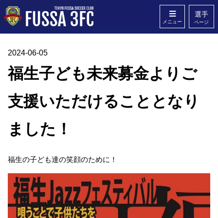
選手
メニュー
ページ
2024-06-05
ホーム
クラブ概要
福生子ども未来募金よりご
スタッフ
Q&A
支援いただけることとなり
無料体験
お問い合わせ
ました！
福生の子ども達の笑顔のために！