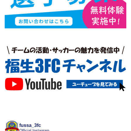
fussa_3fc
Official Instagram