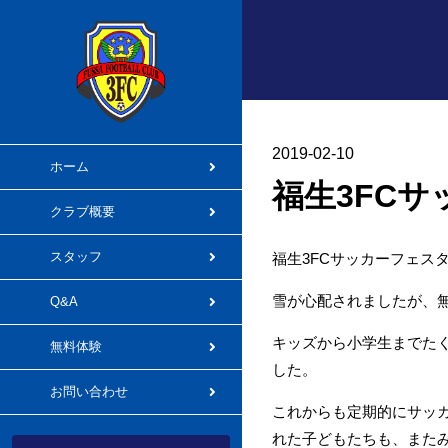
2019-02-10
ホーム
福生3FC
クラブ概要
スタッフ
福生3FCサッカーフェス
雪が心配されましたが、
Q&A
キッズから小学生までた
無料体験
した。
お問い合わせ
これからも定期的にサッ
れた子どもたちも、また