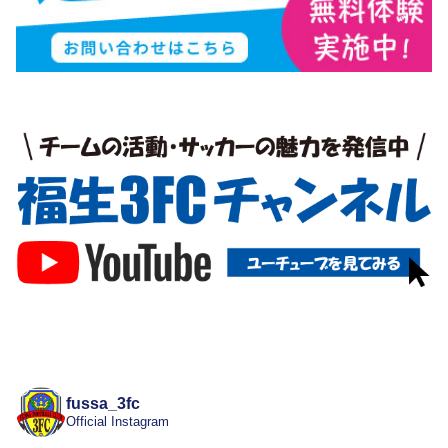
fussa_3fc
Official Instagram