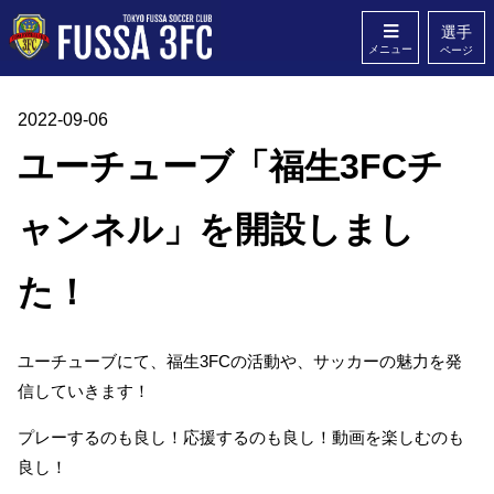
選手
メニュー
ページ
2022-09-06
ホーム
クラブ概要
ユーチューブ「福生3FCチ
スタッフ
Q&A
ャンネル」を開設しまし
無料体験
お問い合わせ
た！
ユーチューブにて、福生3FCの活動や、サッカーの魅力を発
信していきます！
プレーするのも良し！応援するのも良し！動画を楽しむのも
良し！