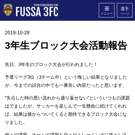
選手
メニュー
ページ
2019-10-28
ホーム
クラブ概要
3年生ブロック大会活動報告
スタッフ
Q&A
無料体験
お問い合わせ
先日、3年生のブロック大会が行われました！
予選リーグ3位（3チーム中）という悔しい結果となりました
が、今までの試合の中でも一番良い内容だったと思います。
”失点した時の悪い流れから盛り返せない”といういつもの課題
はでましたが、サッカーを楽しんで一生懸命に続けてくれれ
ば、結果は後からついてくると期待できるブロック大会にな
りました。
個々の課題、チームの課題を日々のトレーニングに落とし込